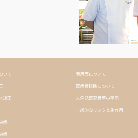
ついて
費用面について
正
医療費控除について
ス矯正
未承認医薬品等の明示
一般的なリスクと副作用
治療
治療