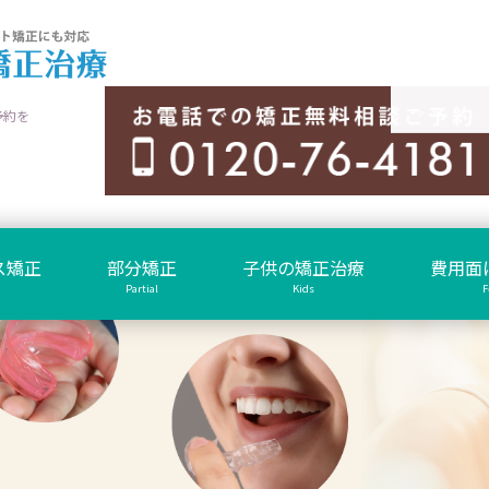
予約を
ス矯正
部分矯正
子供の矯正治療
費用面
Partial
Kids
F