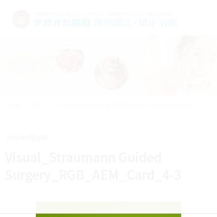
メディア
HOME
メディア
Visual_Straumann Guided Surgery_RGB_AEM_Card_4-3
2020年3月16日
Visual_Straumann Guided
Surgery_RGB_AEM_Card_4-3